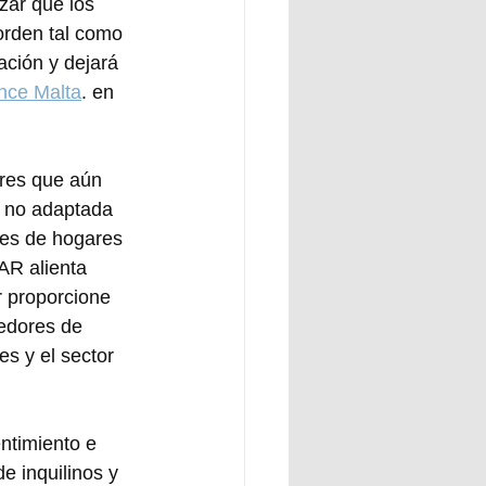
zar que los 
orden tal como 
ación y dejará 
nce Malta
. en 
ares que aún 
s no adaptada 
nes de hogares 
AR alienta 
r proporcione 
edores de 
s y el sector 
ntimiento e 
e inquilinos y 