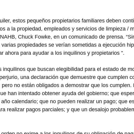
quiler, estos pequeños propietarios familiares deben con
os a la propiedad, empleados y servicios de limpieza / m
de NAHB, Chuck Fowke, en un comunicado de prensa. “Sin
, varias propiedades se verían sometidas a ejecución hip
 ahora para ayudar a los inquilinos y propietarios ”.
inquilinos que buscan elegibilidad para el estado de m
 perjurio, una declaración que demuestre que cumplen c
s, pero no están obligados a demostrar que los cumplen. L
que han intentado obtener ayuda del gobierno; que espe
 año calendario; que no pueden realizar un pago; que e
ra realizar pagos parciales; y que un desalojo probable
rden no exime a los inquilinos de su obligación de paga