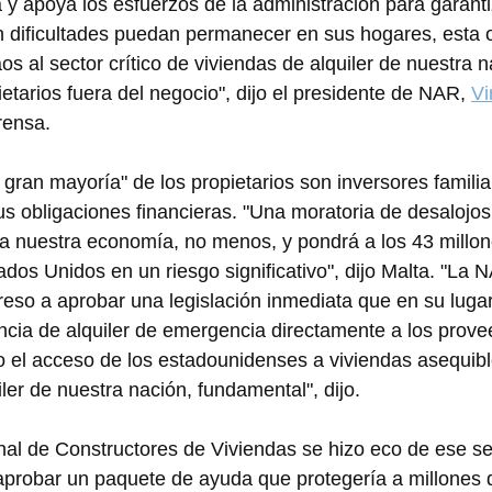
 y apoya los esfuerzos de la administración para garanti
 dificultades puedan permanecer en sus hogares, esta 
aos al sector crítico de viviendas de alquiler de nuestra n
etarios fuera del negocio", dijo el presidente de NAR, 
Vi
rensa.
 gran mayoría" de los propietarios son inversores famili
s obligaciones financieras. "Una moratoria de desalojo
 a nuestra economía, no menos, y pondrá a los 43 millo
dos Unidos en un riesgo significativo", dijo Malta. "La N
eso a aprobar una legislación inmediata que en su luga
cia de alquiler de emergencia directamente a los prove
o el acceso de los estadounidenses a viviendas asequible
ler de nuestra nación, fundamental", dijo.
al de Constructores de Viviendas se hizo eco de ese se
aprobar un paquete de ayuda que protegería a millones d