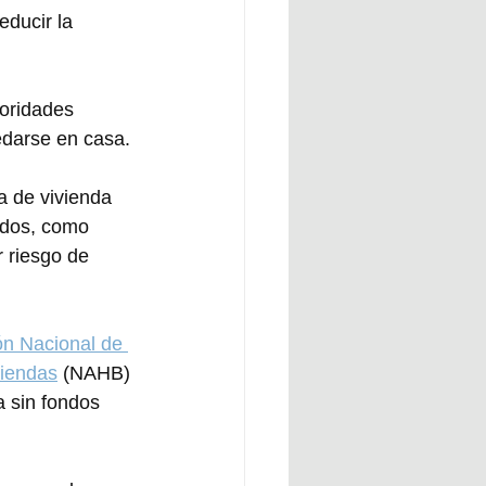
ducir la 
toridades 
edarse en casa.
a de vivienda 
ados, como 
 riesgo de 
ón Nacional de 
viendas
 (NAHB) 
a sin fondos 