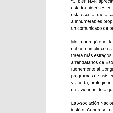
"Si bien NAR aprecia
estadounidenses con
está escrita traerá c
a innumerables propi
un comunicado de p
Malta agregó que "la
deben cumplir con su
traerá más estragos
arrendatarios de Esta
fuertemente al Congr
programas de asisten
vivienda, protegiend
de viviendas de alqui
La Asociación Nacion
instó al Congreso a 