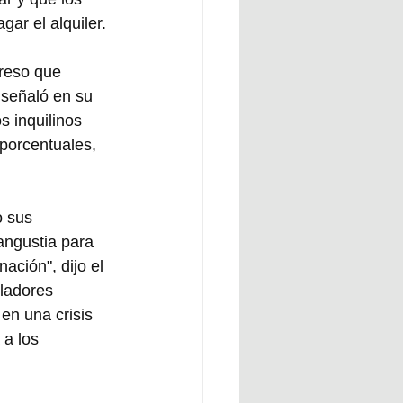
gar el alquiler.
reso que 
 señaló en su 
 inquilinos 
 porcentuales, 
o sus 
angustia para 
ación", dijo el 
ladores 
en una crisis 
 a los 