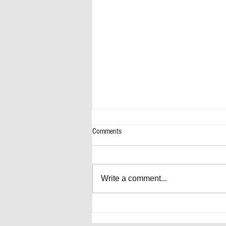
Comments
Write a comment...
Inmueble Destacado: ONDA Bay
Harbor