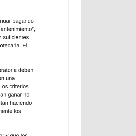
tinuar pagando 
antenimiento”, 
 suficientes 
otecaria. El 
oratoria deben 
on una 
os criterios 
ran ganar no 
stán haciendo 
mente los 
r y que los 