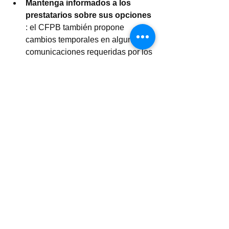
Mantenga informados a los 
prestatarios sobre sus opciones
: el CFPB también propone 
cambios temporales en algunas 
comunicaciones requeridas por los 
administradores para asegurarse 
de que los prestatarios reciban 
información clave sobre sus 
opciones.
En el 
boletín de cumplimiento
 emitido 
la semana pasada, CFPB advirtió a los 
administradores hipotecarios que 
dediquen recursos y personal para 
prepararse para un aumento en las 
solicitudes de asistencia y dijo que 
monitoreará de cerca a los 
administradores para verificar el 
cumplimiento.