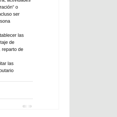
ra, actividades 
ración” o 
ncluso ser 
rsona 
ablecer las 
taje de 
 reparto de 
tar las 
butario 