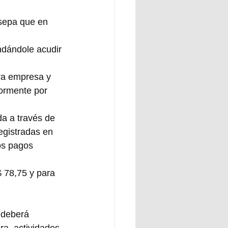
 sepa que en 
dándole acudir 
ra empresa y 
iormente por 
da a través de 
egistradas en 
os pagos 
 78,75 y para 
 deberá 